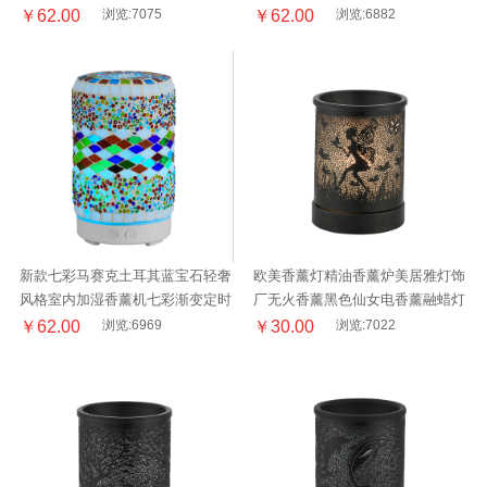
定时
￥62.00
浏览:7075
￥62.00
浏览:6882
新款七彩马赛克土耳其蓝宝石轻奢
欧美香薰灯精油香薰炉美居雅灯饰
风格室内加湿香薰机七彩渐变定时
厂无火香薰黑色仙女电香薰融蜡灯
卧室床头阅读台灯
￥62.00
浏览:6969
￥30.00
浏览:7022