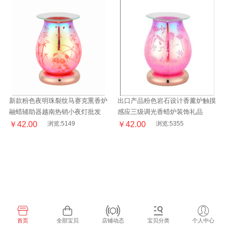
新款粉色夜明珠裂纹马赛克熏香炉
出口产品粉色岩石设计香薰炉触摸
融蜡辅助器越南热销小夜灯批发
感应三级调光香蜡炉装饰礼品
￥42.00
浏览:5149
￥42.00
浏览:5355
首页
全部宝贝
店铺动态
宝贝分类
个人中心