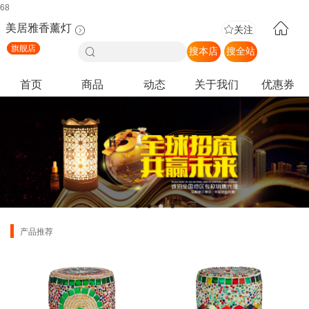
68
美居雅香薰灯
关注
旗舰店
搜本店
搜全站
首页
商品
动态
关于我们
优惠券
●
●
●
●
产品推荐