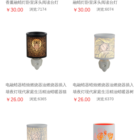
香薰融蜡灯卧室床头阅读台灯
融蜡灯卧室床头阅读台灯
￥30.00
浏览:7174
￥30.00
浏览:6074
电融蜡器蜡烛燃烧器油燃烧器插入
电融蜡器蜡烛燃烧器油燃烧器插入
墙夜灯现代家庭生活精油蜡暖器猫
墙夜灯现代家庭生活精油蜡暖器树
头鹰壁灯
叶壁灯
￥26.00
浏览:6365
￥26.00
浏览:6370