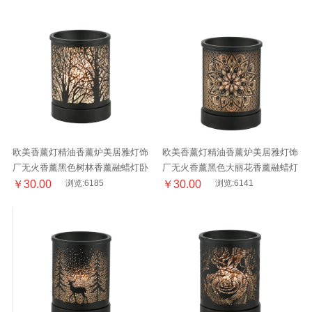
欧美香薰灯精油香薰炉美居雅灯饰
欧美香薰灯精油香薰炉美居雅灯饰
厂无火香薰黑色树林香薰融蜡灯卧
厂无火香薰黑色大丽花香薰融蜡灯
室床头阅读台灯
卧室床头阅读台灯
￥30.00
浏览:6185
￥30.00
浏览:6141