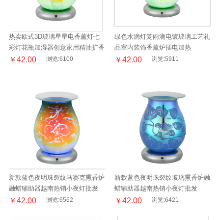
热卖欧式3D玻璃星星电香薰灯七
绿色水滴灯笼雨滴电镀玻璃工艺礼
彩灯花瓶加湿器创意家用精油扩香
品室内装饰香薰炉插电加热
机
￥42.00
浏览:6100
￥42.00
浏览:5911
新款蓝色夜明珠裂纹马赛克熏香炉
新款蓝色夜明珠裂纹玻璃熏香炉融
融蜡辅助器越南热销小夜灯批发
蜡辅助器越南热销小夜灯批发
￥42.00
浏览:6562
￥42.00
浏览:6421