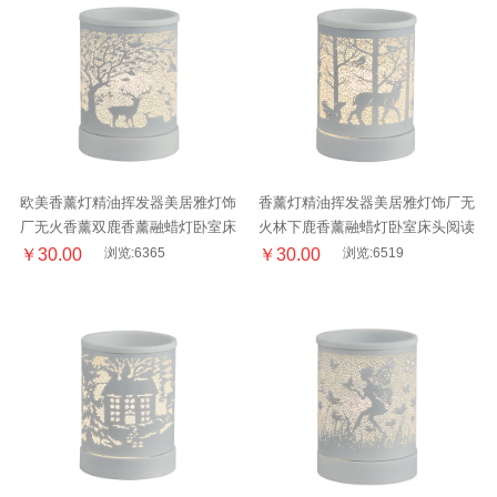
欧美香薰灯精油挥发器美居雅灯饰
香薰灯精油挥发器美居雅灯饰厂无
厂无火香薰双鹿香薰融蜡灯卧室床
火林下鹿香薰融蜡灯卧室床头阅读
头阅读台灯
台灯
￥30.00
浏览:6365
￥30.00
浏览:6519