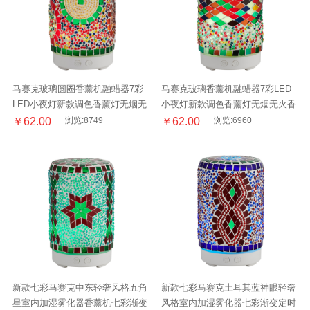
马赛克玻璃圆圈香薰机融蜡器7彩
马赛克玻璃香薰机融蜡器7彩LED
LED小夜灯新款调色香薰灯无烟无
小夜灯新款调色香薰灯无烟无火香
火香薰
薰
￥62.00
浏览:8749
￥62.00
浏览:6960
新款七彩马赛克中东轻奢风格五角
新款七彩马赛克土耳其蓝神眼轻奢
星室内加湿雾化器香薰机七彩渐变
风格室内加湿雾化器七彩渐变定时