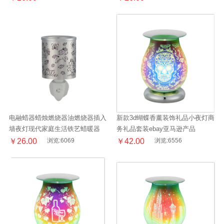
电融蜡器蜡烛燃烧器油燃烧器插入
新款3d蝴蝶香薰装饰礼品小夜灯商
墙夜灯现代家庭生活铁艺蜡暖器
务礼品套装ebay亚马逊产品
￥26.00
浏览:6069
￥42.00
浏览:6556