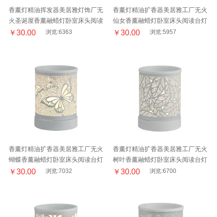
香薰灯精油挥发器美居雅灯饰厂无
香薰灯精油扩香器美居雅工厂无火
火圣诞屋香薰融蜡灯卧室床头阅读
仙女香薰融蜡灯卧室床头阅读台灯
台灯
￥30.00
浏览:6363
￥30.00
浏览:5957
香薰灯精油扩香器美居雅工厂无火
香薰灯精油扩香器美居雅工厂无火
蝴蝶香薰融蜡灯卧室床头阅读台灯
树叶香薰融蜡灯卧室床头阅读台灯
￥30.00
浏览:7032
￥30.00
浏览:6700