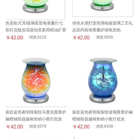
热卖欧式3D玻璃星星电香薰灯七
绿色水滴灯笼雨滴电镀玻璃工艺礼
彩灯花瓶加湿器创意家用精油扩香
品室内装饰香薰炉插电加热
机
￥42.00
浏览:6115
￥42.00
浏览:5926
新款蓝色夜明珠裂纹马赛克熏香炉
新款蓝色夜明珠裂纹玻璃熏香炉融
融蜡辅助器越南热销小夜灯批发
蜡辅助器越南热销小夜灯批发
￥42.00
浏览:6578
￥42.00
浏览:6439