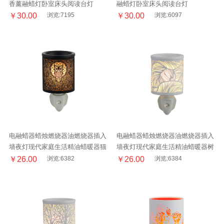
香薰融蜡灯卧室床头阅读台灯
融蜡灯卧室床头阅读台灯
￥30.00
浏览:7195
￥30.00
浏览:6097
电融蜡器蜡烛燃烧器油燃烧器插入
电融蜡器蜡烛燃烧器油燃烧器插入
墙夜灯现代家庭生活精油蜡暖器猫
墙夜灯现代家庭生活精油蜡暖器树
头鹰壁灯
叶壁灯
￥26.00
浏览:6382
￥26.00
浏览:6384