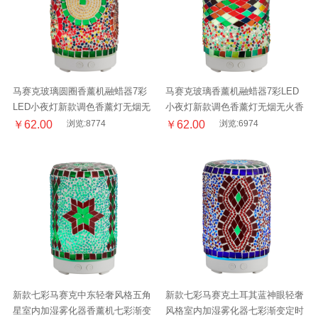
马赛克玻璃圆圈香薰机融蜡器7彩
马赛克玻璃香薰机融蜡器7彩LED
LED小夜灯新款调色香薰灯无烟无
小夜灯新款调色香薰灯无烟无火香
火香薰
薰
￥62.00
浏览:8774
￥62.00
浏览:6974
新款七彩马赛克中东轻奢风格五角
新款七彩马赛克土耳其蓝神眼轻奢
星室内加湿雾化器香薰机七彩渐变
风格室内加湿雾化器七彩渐变定时